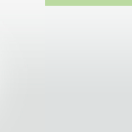
Website