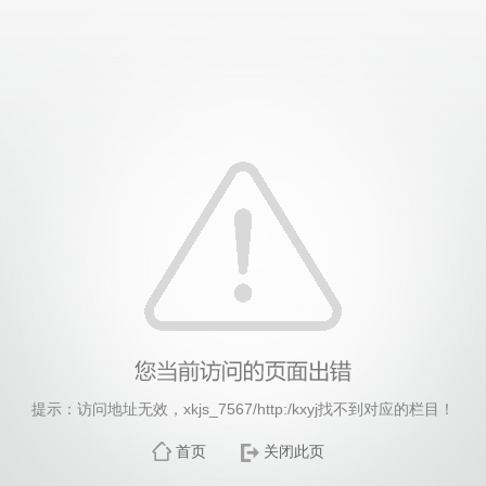
v1946·MACAU集团)源于英国|官方网站-Officials 
提示：访问地址无效，xkjs_7567/http:/kxyj找不到对应的栏目！
首页
关闭此页