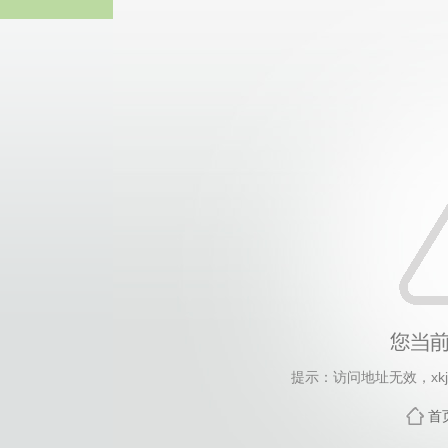
伟德国际(bv1946·MACAU集团)
提示：访问地址无效，xkjs_
首