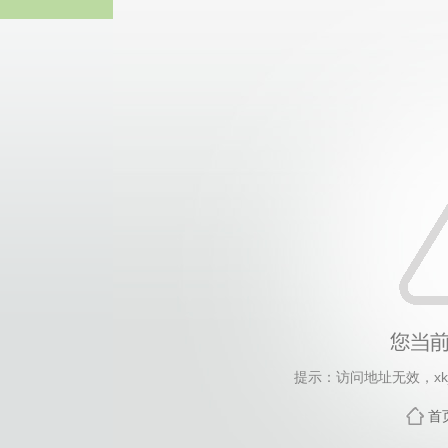
伟德国际(bv1946·MACAU集团)
提示：访问地址无效，xkjs_
首