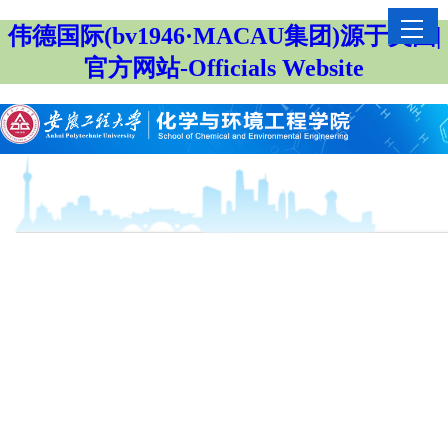
伟德国际(bv1946·MACAU集团)源于英国|
官方网站-Officials Website