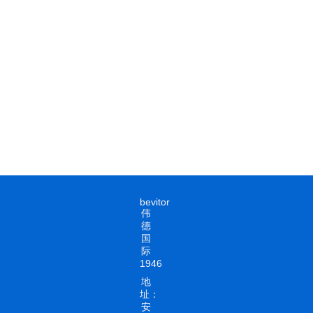
bevitor
伟
德
国
际
1946
地
址：
安