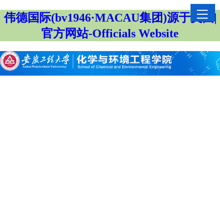
伟德国际(bv1946·MACAU集团)源于英国|
官方网站-Officials Website