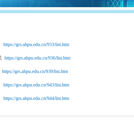
养
https://grs.ahpu.edu.cn/933/list.htm
关
https://grs.ahpu.edu.cn/936/list.htm
业
https://grs.ahpu.edu.cn/939/list.htm
系
https://grs.ahpu.edu.cn/943/list.htm
新
https://grs.ahpu.edu.cn/944/list.htm