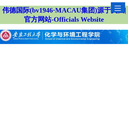
伟德国际(bv1946·MACAU集团)源于英国|
官方网站-Officials Website