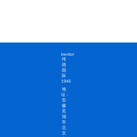
bevitor
伟
德
国
际
1946
地
址：
安
徽
芜
湖
市
北
京