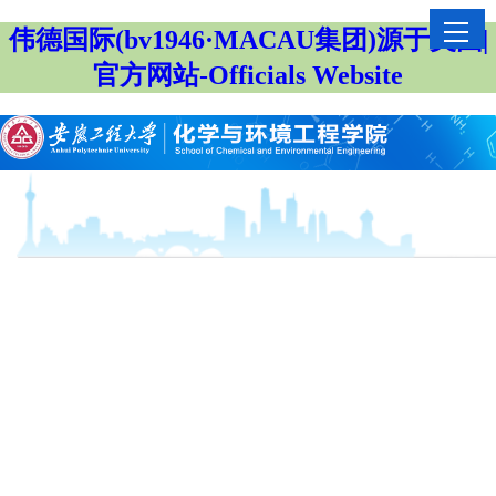
伟德国际(bv1946·MACAU集团)源于英国|
官方网站-Officials Website