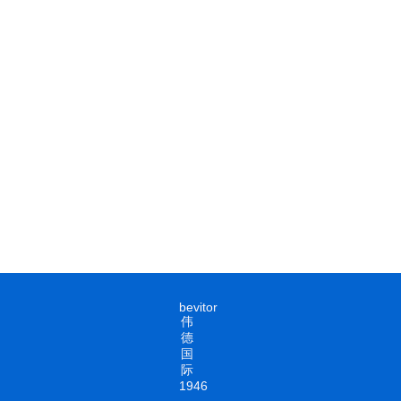
bevitor
伟
德
国
际
1946